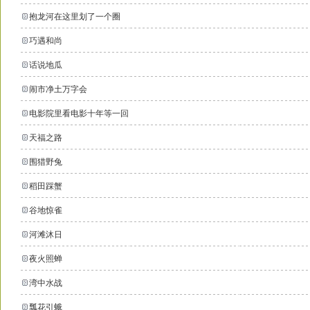
抱龙河在这里划了一个圈
巧遇和尚
话说地瓜
闹市净土万字会
电影院里看电影十年等一回
天福之路
围猎野兔
稻田踩蟹
谷地惊雀
河滩沐日
夜火照蝉
湾中水战
瓢花引蛾