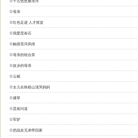
千古悠悠秦淮河
母亲
红色足迹 人才摇篮
我爱昆嵛石
触摸苍洱风情
母亲的组合茶
故乡的母亲
云赋
女儿在铁槎山顶哭妈妈
搂草
昆嵛问道
军驴
把战友兄弟带回家