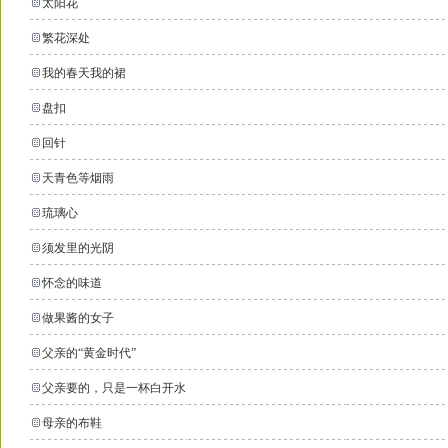
太阳花
繁花深处
我的春天我的裙
盘扣
回针
天青色等烟雨
琉璃心
须发里的光阴
怀念的味道
做果酱的女子
父亲的“黄金时代”
父亲要的，只是一杯白开水
母亲的布鞋