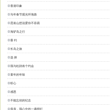
香港印象
马年春节观光环海路
昆嵛山想说爱你不容易
海驴岛之行
垂 钓
长岛之旅
选 择
我与杜鹃有个约会
童年的年味
听心
感恩
不能忘却的纪念
母亲，我心中的一盏明灯