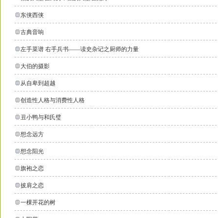
东侠西侠
古典音响
左手菜谱 右手兵书——读史杂记之厨师的力量
大伯的摄影
从自卑到超越
创造性人格与消费性人格
丑小鸭与和氏璧
想念远方
想念阳光
旗袍之恋
披肩之恋
一棵开花的树