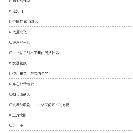
1942与我家
走河口
中国梦 南海新区
大雁北飞
诗意的生活
一个帖子引出了我的另类拙见
文登营赋
使用布票、粮票的年代
难忘那些老歌
扫大街的人
北廒秧歌剧——一朵民间艺术的奇葩
五片桃酥
让 座