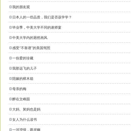
我的朋友观
日本人的一些品质，我们是否该学学？
毕业季，中美大学不同的谢师宴
中美大学内的迥然画风
感受“不靠谱”的美国驾照
一份爱的珍藏
我那远飞的儿子
陪嫁的樟木箱
母亲的梅
醉在文峰园
大妈、舅妈也是妈
女人为什么读书
一河澄情，两岸幽