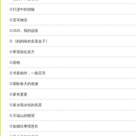
行进中的胡杨
苍耳物语
2020，我的战疫
《妈妈味的韭菜盒子》
希望就在前方
甜桃
书香相伴，一路芬芳
期盼春天的相逢
家有婆婆
家乡我永恒的风景
天福山的眺望
如烟往事情悠长