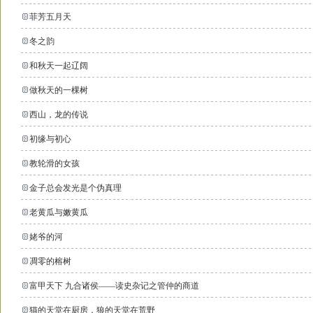
菲芳五月天
冬之韵
和秋天一起辽阔
做秋天的一棵树
西山，龙的传说
初缘与初心
教轮滑的女孩
金子总会发光是个伪真理
老黄瓜与嫩黄瓜
姥爷的河
凋零的榕树
富甲天下 九合诸侯——读史杂记之管仲的商道
猫的天堂在厨房，狼的天堂在荒野