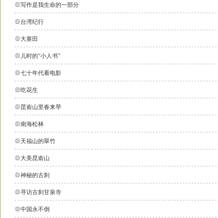
写作是我生命的一部分
台湾纪行
大寨田
儿时的“小人书”
七十年代看电影
吃花生
昆嵛山里春来早
南海松林
天福山的翠竹
大美昆嵛山
神秘的古刹
寻访古刹甘泉寺
中国永不倒