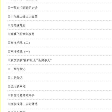
一部血泪斑斑的史诗
小毛皮上做出大文章
走笔缘龙园
致飘飞的童年岁月
南洋拾穗（二）
南洋拾穗（一）
新加坡的“新鲜景儿”“新鲜事儿”
山西行杂记
山居杂记
流泪的幸福
和台湾老师做同事
摆脱浅薄，走向渊博