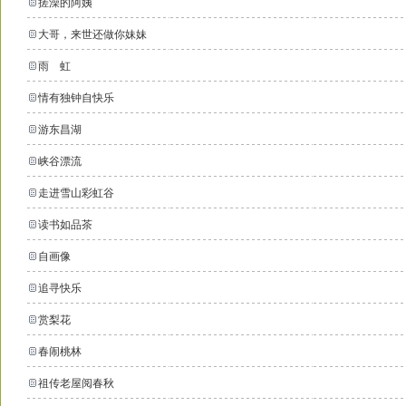
搓澡的阿姨
大哥，来世还做你妹妹
雨 虹
情有独钟自快乐
游东昌湖
峡谷漂流
走进雪山彩虹谷
读书如品茶
自画像
追寻快乐
赏梨花
春闹桃林
祖传老屋阅春秋