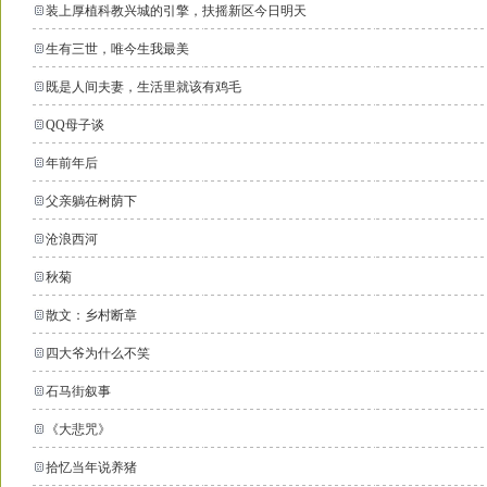
装上厚植科教兴城的引擎，扶摇新区今日明天
生有三世，唯今生我最美
既是人间夫妻，生活里就该有鸡毛
QQ母子谈
年前年后
父亲躺在树荫下
沧浪西河
秋菊
散文：乡村断章
四大爷为什么不笑
石马街叙事
《大悲咒》
拾忆当年说养猪