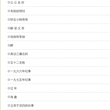
公 公 走 好
布娃娃情结
怀念小狗乖乖
解 读 父 亲
张婶和李婶
醉
再访三瓣石村
五十二支枪
一九六六年纪事
一九七五年纪事
过 年
海 趣
父亲于洪烈的往事