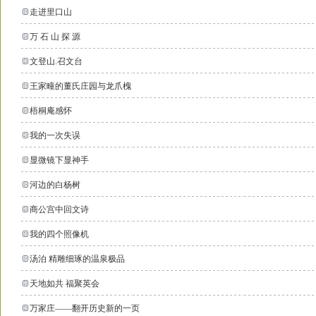
走进里口山
万 石 山 探 源
文登山.召文台
王家疃的董氏庄园与龙爪槐
梧桐庵感怀
我的一次失误
显微镜下显神手
河边的白杨树
商公宫中回文诗
我的四个照像机
汤泊 精雕细琢的温泉极品
天地如共 福聚英会
万家庄——翻开历史新的一页