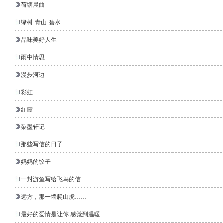
荷塘晨曲
绿树·青山·碧水
品味美好人生
雨中情思
漫步河边
彩虹
红霞
染墨轩记
那些写信的日子
妈妈的饺子
一封游鱼写给飞鸟的信
远方，那一墙爬山虎……
最好的爱情是让你 感觉到温暖