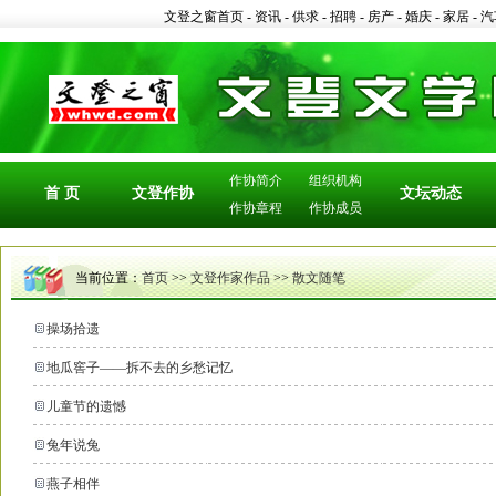
文登之窗首页
-
资讯
-
供求
-
招聘
-
房产
-
婚庆
-
家居
-
汽
作协简介
组织机构
首 页
文登作协
文坛动态
作协章程
作协成员
当前位置：
首页
>>
文登作家作品
>>
散文随笔
操场拾遗
地瓜窖子——拆不去的乡愁记忆
儿童节的遗憾
兔年说兔
燕子相伴