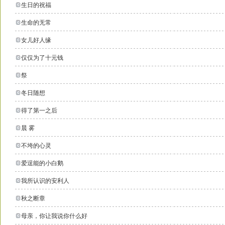
生日的祝福
生命的无常
女儿好人缘
仅仅为了十元钱
祭
冬日随想
得了第一之后
晨 雾
不垮的心灵
爱逞能的小白鹅
我所认识的安利人
秋之断章
母亲，你让我说你什么好