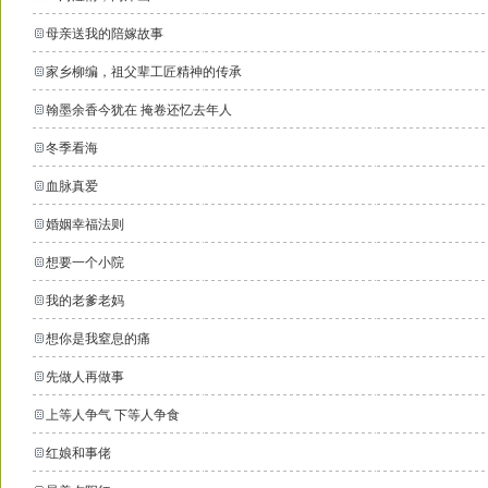
母亲送我的陪嫁故事
家乡柳编，祖父辈工匠精神的传承
翰墨余香今犹在 掩卷还忆去年人
冬季看海
血脉真爱
婚姻幸福法则
想要一个小院
我的老爹老妈
想你是我窒息的痛
先做人再做事
上等人争气 下等人争食
红娘和事佬