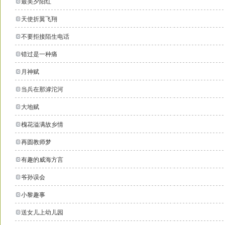
最美夕阳红
天使折翼飞翔
不要拒接陌生电话
错过是一种痛
月神赋
当兵在那滹沱河
大地赋
槐花溢满故乡情
再圆教师梦
有趣的威海方言
爷孙误会
小黎趣事
送女儿上幼儿园