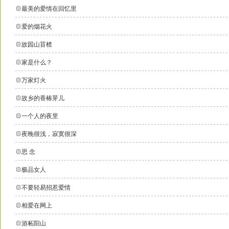
最美的爱情在回忆里
爱的烟花火
故园山苜楂
家是什么？
万家灯火
故乡的香椿芽儿
一个人的夜里
夜晚很浅，寂寞很深
思 念
极品女人
不要轻易招惹爱情
相爱在网上
游柘阳山