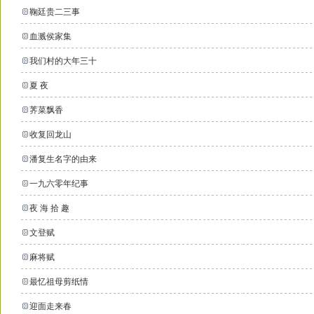
鞠廷贵二三事
血溅侯家集
我们村的大年三十
夏 夜
荠菜飘香
收复回龙山
潘复生名字的由来
一九六零年纪事
夜 海 拾 趣
文登赋
麻将赋
最忆祖母剪纸情
迎面走来春