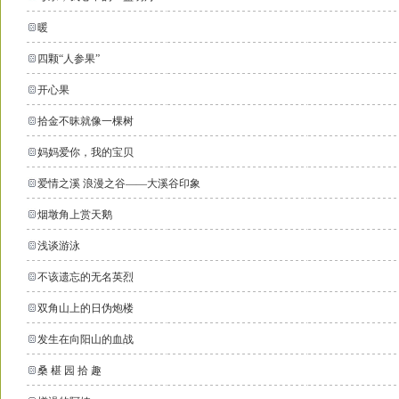
暖
四颗“人参果”
开心果
拾金不昧就像一棵树
妈妈爱你，我的宝贝
爱情之溪 浪漫之谷——大溪谷印象
烟墩角上赏天鹅
浅谈游泳
不该遗忘的无名英烈
双角山上的日伪炮楼
发生在向阳山的血战
桑 椹 园 拾 趣