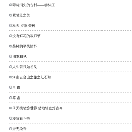
即将消失的古村——柳林庄
紫甘蓝之美
秋天.夕阳.栾树
没有鲜花的教师节
桑树的平民情怀
朋友相见
人生若只如初见
河南云台山之旅之红石峡
早 市
算 盘
倚天横笔惊世界 借地铺宣烁古今
凌霄花斗艳
游无染寺