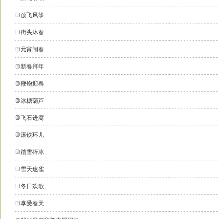
放飞风筝
街头沐春
元宵闹春
新春拜年
鞭炮迎春
冰糖葫芦
飞石进窝
滚铁环儿
踏雪碎冰
雪天逮雀
冬日欢歌
享受春天