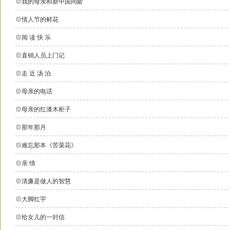
我的母亲和新中国同龄
情人节的鲜花
阅 读 快 乐
直销人员上门记
走 近 汤 泊
母亲的电话
母亲的红漆木柜子
那年那月
难忘那本《苦菜花》
亲 情
清廉是做人的智慧
大脚红宇
给女儿的一封信