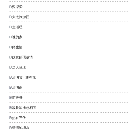
深深爱
太太旅游团
生活经
谁的家
师生情
妹妹的孺慕情
送人玫瑰
清明节 · 迎春花
清明雨
前夫哥
淡妆浓抹总相宜
热在三伏
清清池塘水