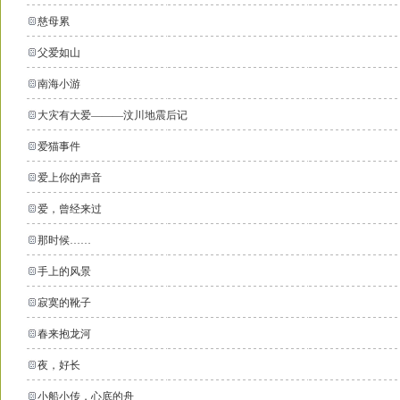
慈母累
父爱如山
南海小游
大灾有大爱―――汶川地震后记
爱猫事件
爱上你的声音
爱，曾经来过
那时候……
手上的风景
寂寞的靴子
春来抱龙河
夜，好长
小船小传，心底的舟