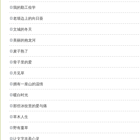
我的勤工俭学
老墙边上的向日葵
文城的冬天
美丽的抱龙河
麦子熟了
骨子里的爱
月见草
拥有一座山的温情
暖白时光
那些冰纹里的爱与痛
草木人生
野有蔓草
让文字丰盈心灵