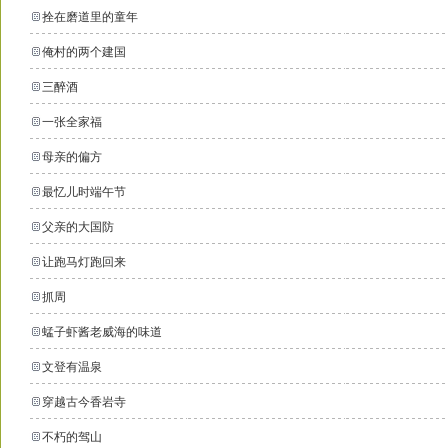
拴在磨道里的童年
俺村的两个建国
三醉酒
一张全家福
母亲的偏方
最忆儿时端午节
父亲的大国防
让跑马灯跑回来
抓周
蜢子虾酱老威海的味道
文登有温泉
穿越古今香岩寺
不朽的驾山