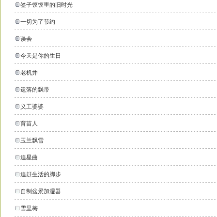
签子馍馍里的旧时光
一切为了节约
误会
今天是你的生日
老机井
遗落的飘带
义工婆婆
育苗人
玉兰飘雪
追星曲
追赶生活的脚步
自制盆景加湿器
雪里梅