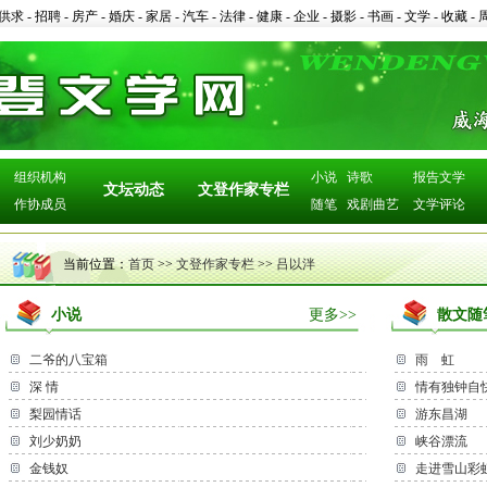
供求
-
招聘
-
房产
-
婚庆
-
家居
-
汽车
-
法律
-
健康
-
企业
-
摄影
-
书画
-
文学
-
收藏
-
组织机构
小说
诗歌
报告文学
文坛动态
文登作家专栏
作协成员
随笔
戏剧曲艺
文学评论
当前位置：
首页
>>
文登作家专栏
>>
吕以泮
小说
更多>>
散文随
二爷的八宝箱
雨 虹
深 情
情有独钟自
梨园情话
游东昌湖
刘少奶奶
峡谷漂流
金钱奴
走进雪山彩