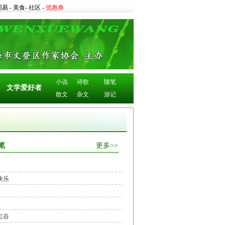
周易
-
美食
-
社区
-
优惠券
小说
诗歌
随笔
文学爱好者
散文
杂文
游记
笔
更多>>
快乐
虹谷