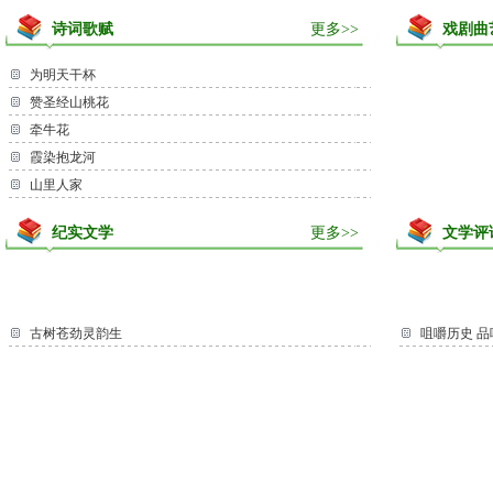
诗词歌赋
更多>>
戏剧曲
为明天干杯
赞圣经山桃花
牵牛花
霞染抱龙河
山里人家
纪实文学
更多>>
文学评
古树苍劲灵韵生
咀嚼历史 品