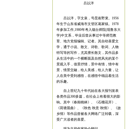
吕以泮
吕以泮，字文泉，号昆嵛野叟。1956
年生于山东省威海市文登区葛家镇。1978
年参加工作,1980年考入烟台师院(现鲁东大
学)中文系，毕业后曾从事过中等师范教
育、地方党报编辑、记者。其自幼喜爱文
学，通于小说、散文、诗歌、歌词、人物
特写等的写作，尤其擅长散文，其作品多
从生活中的一个横断面及自然风光的某个
景观入手，借景抒情，景中有情，情中有
景，情景交融，给人美感，给人力量，让
人在美中受到感悟，在感悟中细品着生活
的乐趣。
自上世纪九十年代始在各大报刊发表
各类作品300多篇，在社会上有着很大的影
响。其中《春闹桃林》、《石榴花开》、
《荷塘晨曲》、《秋色·秋意·秋情》、《故
乡情》等作品曾被各大网络广泛转载，深
受广大读者的喜爱。
现为文登作家协会顾问。